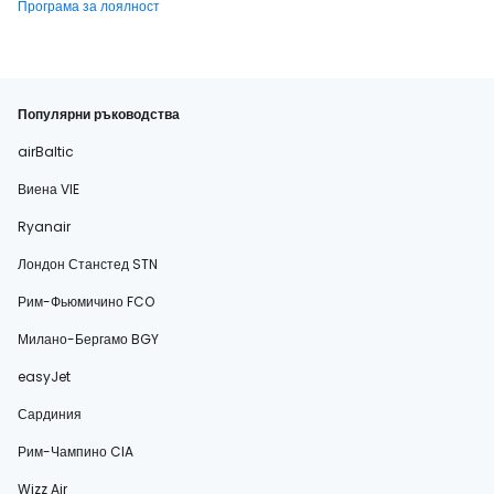
Програма за лоялност
Популярни ръководства
airBaltic
Виена VIE
Ryanair
Лондон Станстед STN
Рим-Фьюмичино FCO
Милано-Бергамо BGY
easyJet
Сардиния
Рим-Чампино CIA
Wizz Air