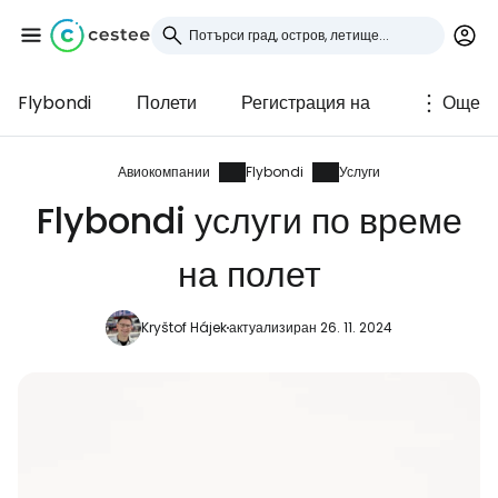
Flybondi
Полети
Регистрация на
Още
Влезте в Cestee
... световната общност на туристите
Авиокомпании
Flybondi
Услуги
Flybondi услуги по време
Продължете с Google
на полет
Kryštof Hájek
актуализиран 26. 11. 2024
Продължете с Facebook
Продължете с имейл