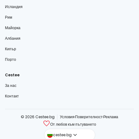
Исландия
Рим
Майорка
Албания
Кипър
Порто
Cestee
За нас
Контакт
© 2026 Cestee.bg
Условия
Поверителност
Реклама
От любов към пътуването
cestee.com
cestee.bg