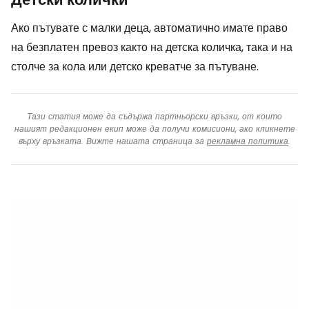
Ако пътувате с малки деца, автоматично имате право
на безплатен превоз както на детска количка, така и на
столче за кола или детско креватче за пътуване.
Тази статия може да съдържа партньорски връзки, от които
нашият редакционен екип може да получи комисиони, ако кликнете
върху връзката. Вижте нашата страница за
рекламна политика
.