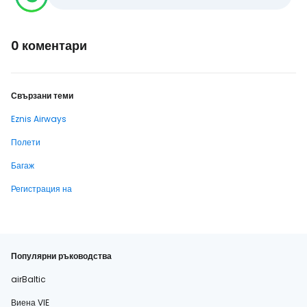
0 коментари
Свързани теми
Eznis Airways
Полети
Багаж
Регистрация на
Популярни ръководства
airBaltic
Виена VIE