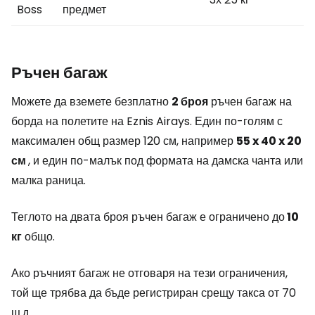
Boss
предмет
Ръчен багаж
Можете да вземете безплатно
2 броя
ръчен багаж на
борда на полетите на Eznis Airays. Един по-голям с
максимален общ размер 120 см, например
55 x 40 x 20
см
, и един по-малък под формата на дамска чанта или
малка раница.
Теглото на двата броя ръчен багаж е ограничено до
10
кг
общо.
Ако ръчният багаж не отговаря на тези ограничения,
той ще трябва да бъде регистриран срещу такса от 70
щ.д.