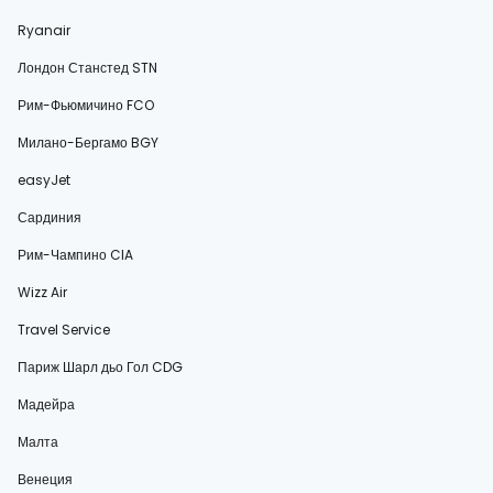
Ryanair
Лондон Станстед STN
Рим-Фьюмичино FCO
Милано-Бергамо BGY
easyJet
Сардиния
Рим-Чампино CIA
Wizz Air
Travel Service
Париж Шарл дьо Гол CDG
Мадейра
Малта
Венеция