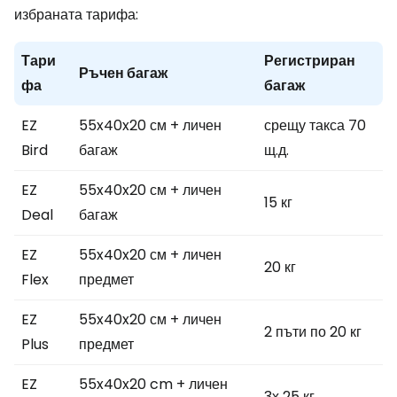
избраната тарифа:
Тари
Регистриран
Ръчен багаж
фа
багаж
EZ
55x40x20 см + личен
срещу такса 70
Bird
багаж
щ.д.
EZ
55x40x20 см + личен
15 кг
Deal
багаж
EZ
55x40x20 см + личен
20 кг
Flex
предмет
EZ
55x40x20 см + личен
2 пъти по 20 кг
Plus
предмет
EZ
55x40x20 cm + личен
3х 25 кг