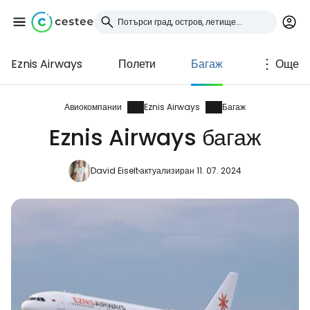
Eznis Airways
Полети
Багаж
Още
Влезте в Cestee
... световната общност на туристите
Авиокомпании
Eznis Airways
Багаж
Eznis Airways багаж
Продължете с Google
David Eiselt
актуализиран 11. 07. 2024
Продължете с Facebook
Продължете с имейл