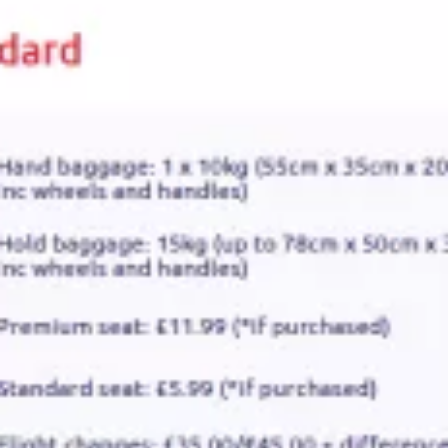
Airways са между 95 и 295 британски лири.
Обикновено най-ниските цени са по маршрута
Абърдийн
- Уик, който се субсидира от местните власти
и за който еднопосочните билети могат да се закупят от
55 британски лири.
Най-евтино можете да закупите самолетни билети чрез
easternairways.com.
Класове тарифи
На борда на самолетите на Eastern Airways има само
икономична класа.
При закупуване на билет имате възможност да