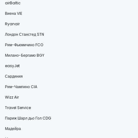
airBaltic
Виена VIE
Ryanair
Лондон Станстед STN
Рим-Фьюмичино FCO
Милано-Бергамо BGY
easyJet
Сардиния
Рим-Чампино CIA
Wizz Air
Travel Service
Париж Шарл дьо Гол CDG
Мадейра