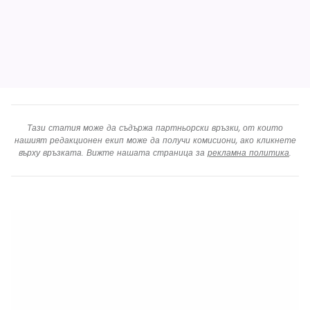
Humberside HUY,
Teesside MME
Newquay NQY
London Gatwick LGW
,
London Southend
SEN
Тази статия може да съдържа партньорски връзки, от които
нашият редакционен екип може да получи комисиони, ако кликнете
върху връзката. Вижте нашата страница за
рекламна политика
.