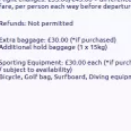
избирате между три различни тарифи, които се
различават по броя на багажа или по възможността за
промяна на полета.
Примери за тарифни класове
Дестинации на Eastern Airways
Понастоящем авиокомпанията извършва само
вътрешни полети в рамките на Обединеното кралство
между следните летища:
Aberdeen ABZ
Humberside HUY,
Teesside MME
, Wick WIC
Jersey JER