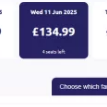
Eastern Airways е малка авиокомпания, която работи
и с
Air France
. Цените на билетите са доста високи,
като се има предвид, че по повечето маршрути няма
конкуренция.
Средните цени за еднопосочни полети на Eastern