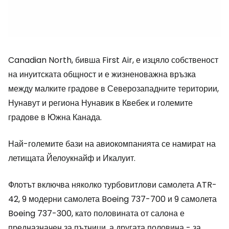
Canadian North, бивша First Air, е изцяло собственост
на инуитската общност и е жизненоважна връзка
между малките градове в Северозападните територии,
Нунавут и региона Нунавик в Квебек и големите
градове в Южна Канада.
Най-големите бази на авиокомпанията се намират на
летищата Йелоукнайф и Икалуит.
Флотът включва няколко турбовитлови самолета ATR-
42, 9 модерни самолета Boeing 737-700 и 9 самолета
Boeing 737-300, като половината от салона е
предназначен за пътници, а другата половина - за