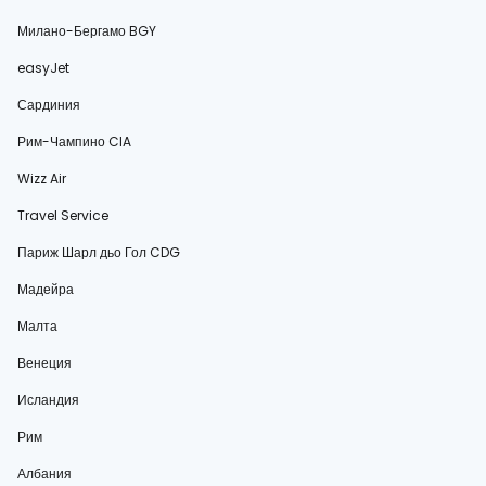
Милано-Бергамо BGY
easyJet
Сардиния
Рим-Чампино CIA
Wizz Air
Travel Service
Париж Шарл дьо Гол CDG
Мадейра
Малта
Венеция
Исландия
Рим
Албания