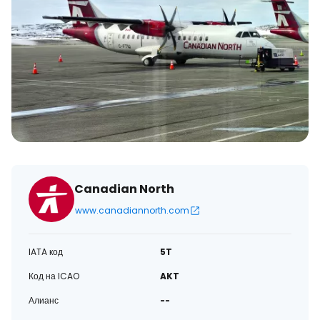
Canadian North
www.canadiannorth.com
IATA код
5T
Код на ICAO
AKT
Алианс
--