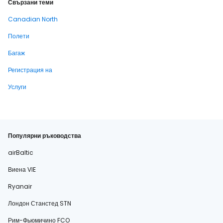
Свързани теми
Canadian North
Полети
Багаж
Регистрация на
Услуги
Популярни ръководства
airBaltic
Виена VIE
Ryanair
Лондон Станстед STN
Рим-Фьюмичино FCO