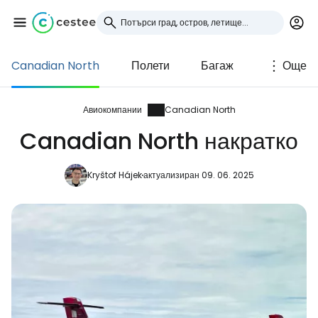
Canadian North
Полети
Багаж
Още
Влезте в Cestee
... световната общност на туристите
Авиокомпании
Canadian North
Canadian North накратко
Продължете с Google
Kryštof Hájek
актуализиран 09. 06. 2025
Продължете с Facebook
Продължете с имейл