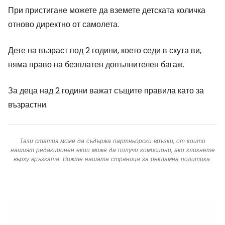
При пристигане можете да вземете детската количка
отново директно от самолета.
Дете на възраст под 2 години, което седи в скута ви,
няма право на безплатен допълнителен багаж.
За деца над 2 години важат същите правила като за
възрастни.
Тази статия може да съдържа партньорски връзки, от които
нашият редакционен екип може да получи комисиони, ако кликнете
върху връзката. Вижте нашата страница за
рекламна политика
.