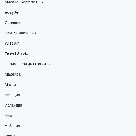
Милано-Бергамо BGY
easyJet
Сардиния
Рим-Чампино CIA
Wizz Air
Travel Service
Париж Шарл дьо Гол CDG
Мадейра
Малта
Венеция
Исландия
Рим
Албания