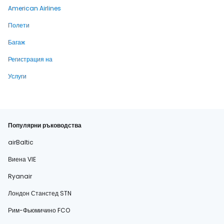
American Airlines
Полети
Багаж
Регистрация на
Услуги
Популярни ръководства
airBaltic
Виена VIE
Ryanair
Лондон Станстед STN
Рим-Фьюмичино FCO