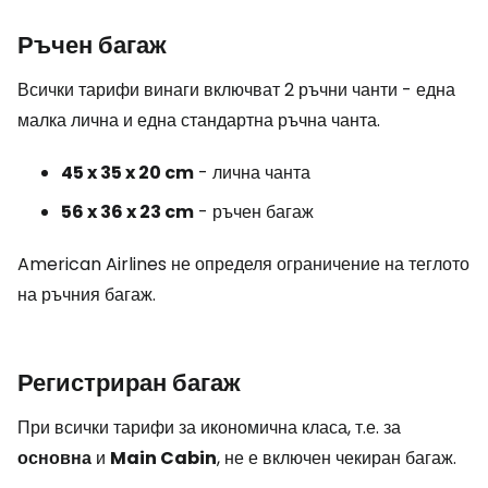
Ръчен багаж
Всички тарифи винаги включват 2 ръчни чанти - една
малка лична и една стандартна ръчна чанта.
45 x 35 x 20 cm
- лична чанта
56 x 36 x 23 cm
- ръчен багаж
American Airlines не определя ограничение на теглото
на ръчния багаж.
Регистриран багаж
При всички тарифи за икономична класа, т.е. за
основна
и
Main Cabin
, не е включен чекиран багаж.