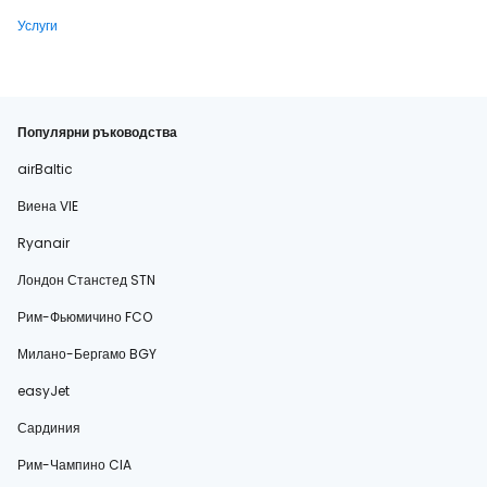
Услуги
Популярни ръководства
airBaltic
Виена VIE
Ryanair
Лондон Станстед STN
Рим-Фьюмичино FCO
Милано-Бергамо BGY
easyJet
Сардиния
Рим-Чампино CIA