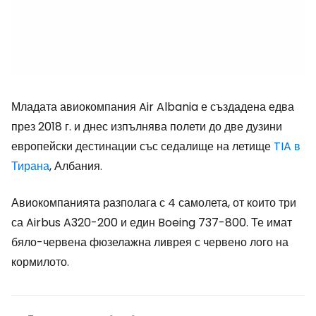
Младата авиокомпания Air Albania е създадена едва
през 2018 г. и днес изпълнява полети до две дузини
европейски дестинации със седалище на летище
TIA в
Тирана
, Албания.
Авиокомпанията разполага с 4 самолета, от които три
са Airbus A320-200 и един Boeing 737-800. Те имат
бяло-червена фюзелажна ливрея с червено лого на
кормилото.