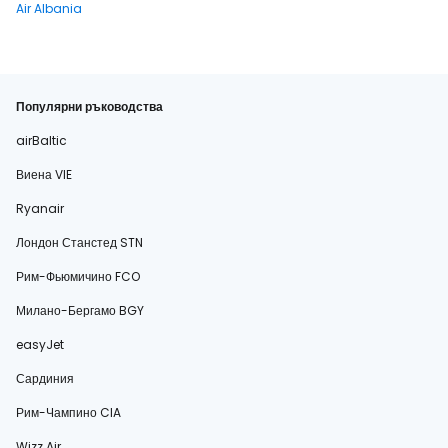
Air Albania
Популярни ръководства
airBaltic
Виена VIE
Ryanair
Лондон Станстед STN
Рим-Фьюмичино FCO
Милано-Бергамо BGY
easyJet
Сардиния
Рим-Чампино CIA
Wizz Air