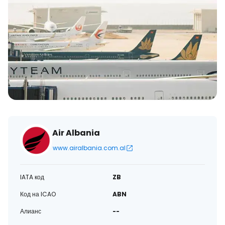
Air Albania
www.airalbania.com.al
IATA код
ZB
Код на ICAO
ABN
Алианс
--