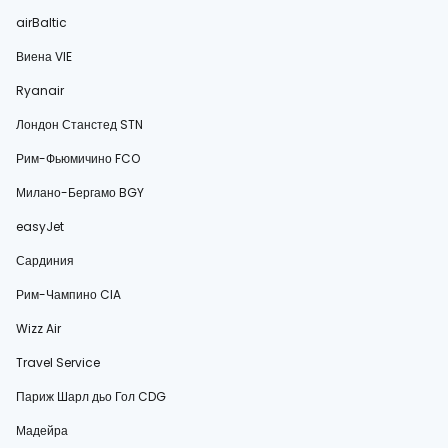
airBaltic
Виена VIE
Ryanair
Лондон Станстед STN
Рим-Фьюмичино FCO
Милано-Бергамо BGY
easyJet
Сардиния
Рим-Чампино CIA
Wizz Air
Travel Service
Париж Шарл дьо Гол CDG
Мадейра