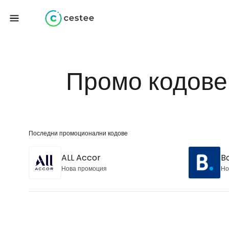
Промо кодове 
Последни промоционални кодове
ALL Accor
B
Нова промоция
Но