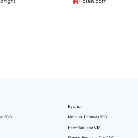
Tonight
Hotels.com
Ryanair
но FCO
Милано-Бергамо BGY
Рим-Чампино CIA
Париж Шарл дьо Гол CDG