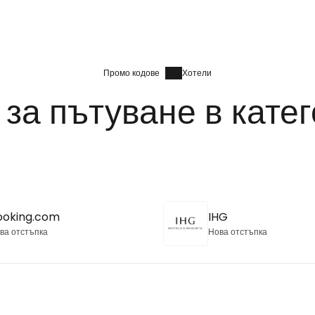
Промо кодове
Хотели
за пътуване в кате
ooking.com
IHG
ва отстъпка
Нова отстъпка
Влезте в Ce