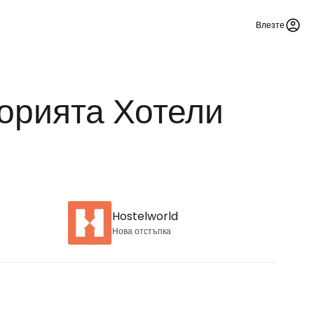
Влезте
горията Хотели
Hostelworld
Нова отстъпка
stee