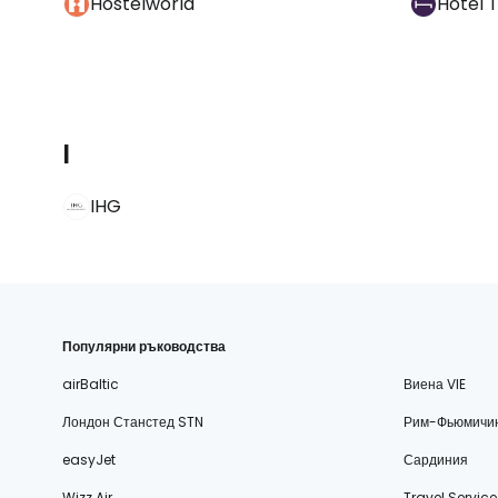
Hostelworld
Hotel 
I
IHG
Популярни ръководства
airBaltic
Виена VIE
Лондон Станстед STN
Рим-Фьюмичи
easyJet
Сардиния
Wizz Air
Travel Service