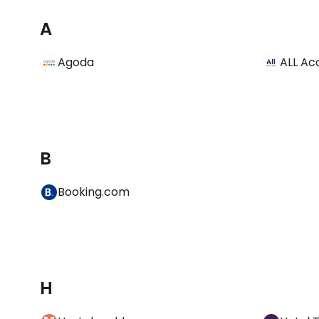
A
Agoda
ALL Ac
B
Booking.com
H