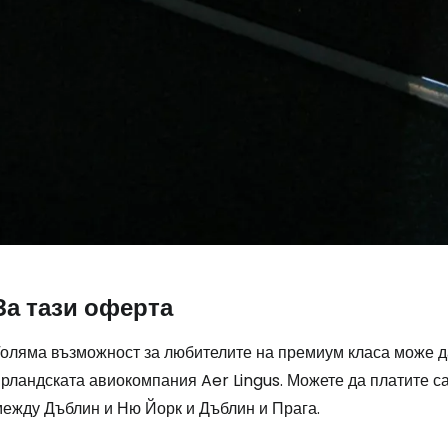
Пр
Про
Про
За тази оферта
Голяма възможност за любителите на премиум класа може д
ирландската авиокомпания Aer Lingus. Можете да платите с
между Дъблин и Ню Йорк и Дъблин и Прага.