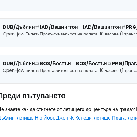
DUB/Дъблин
IAD/Вашингтон
IAD/Вашингтон
PRG
Open-jaw Билети
Продължителност на полета: 10 часове (1 тран
DUB/Дъблин
BOS/Бостън
BOS/Бостън
PRG/Праг
Open-jaw Билети
Продължителност на полета: 10 часове (1 тран
Преди пътуването
е знаете как да стигнете от летището до центъра на града
Дъблин
,
летище Ню Йорк Джон Ф. Кенеди
,
летище Прага
,
лет