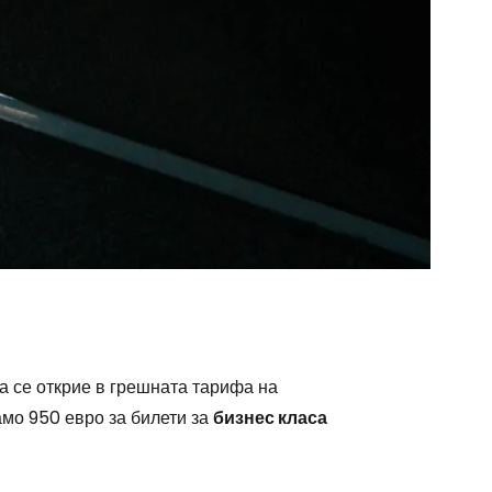
одължете с Google
дължете с Facebook
дължете с имейл
а се открие в грешната тарифа на
амо 950 евро за билети за
бизнес класа