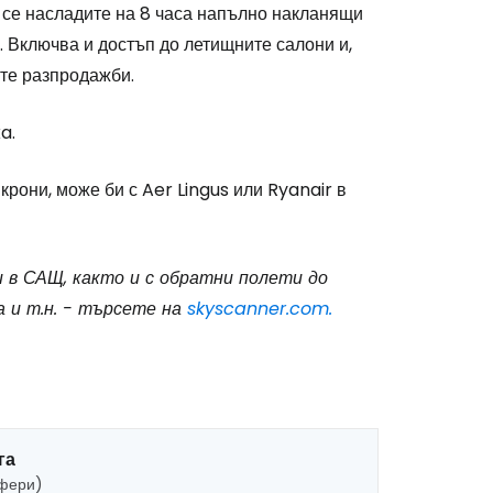
 се насладите на 8 часа напълно накланящи
 Включва и достъп до летищните салони и,
ите разпродажби.
a.
крони, може би с Aer Lingus или Ryanair в
и в САЩ, както и с обратни полети до
а и т.н. - търсете на
skyscanner.com.
га
сфери)