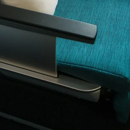
Влезте в Ce
... световната общност на туристите