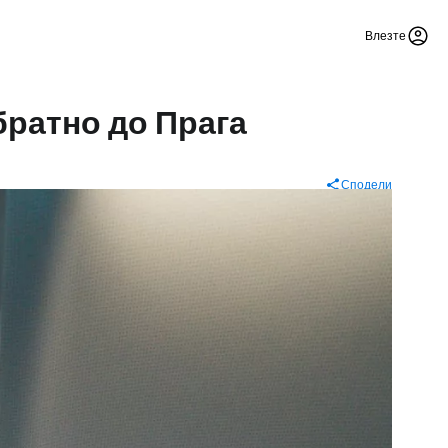
Влезте
братно до Прага
Сподели