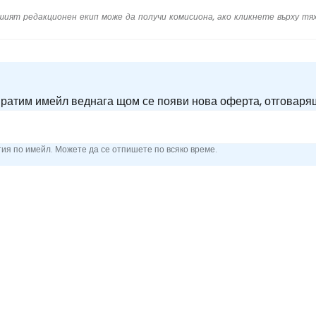
шият редакционен екип може да получи комисиона, ако кликнете върху 
пратим имейл веднага щом се появи нова оферта, отговаря
ия по имейл. Можете да се отпишете по всяко време.