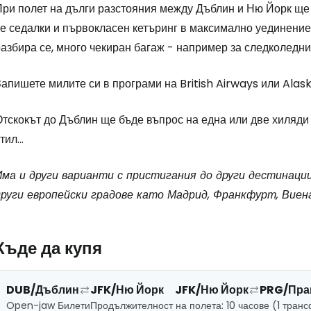
При полет на дълги разстояния между Дъблин и Ню Йорк ще
е седалки и първокласен кетъринг в максимално уединение.
разбира се, много чекиран багаж - например за следколедн
апишете милите си в програми на British Airways или Alask
тскокът до Дъблин ще бъде въпрос на една или две хиляди 
тил...
Има и други варианти с пристигания до други дестинаци
други европейски градове като Мадрид, Франкфурт, Виен
Къде да купя
DUB/Дъблин
JFK/Ню Йорк
JFK/Ню Йорк
PRG/Пра
Open-jaw Билети
Продължителност на полета: 10 часове (1 тран