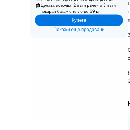
Цената включва: 2 пъти ръчен и 3 пъти
чекиран багаж с тегло до 69 кг
с
Купете
Покажи още продавачи
З
О
с