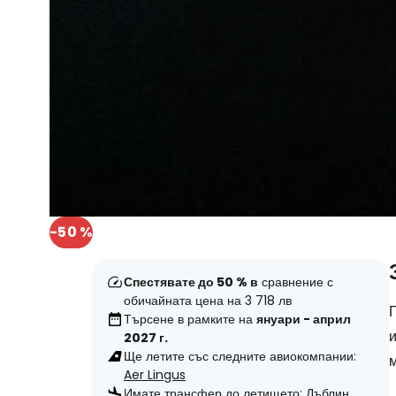
-50 %
Спестявате до 50 % в
сравнение с
обичайната цена на 3 718 лв
Търсене в рамките на
януари - април
2027 г.
Ще летите със следните авиокомпании:
Aer Lingus
Имате трансфер до летището:
Дъблин