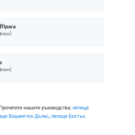
/Прага
сфери)
а
сфери)
? Прочетете нашите ръководства:
летище
ище Вашингтон Дълес
,
летище Бостън
.