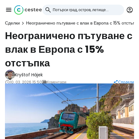
Сделки
Неограничено пътуване с влак в Европа с 15% отстъпк
Влезте в Cestee
Неограничено пътуване с
влак в Европа с 15%
... световната общност на туристите
отстъпка
Продължете с Google
Kryštof Hájek
10. 03. 2026 15:50
Коментари
Сподели
Продължете с Facebook
Продължете с имейл