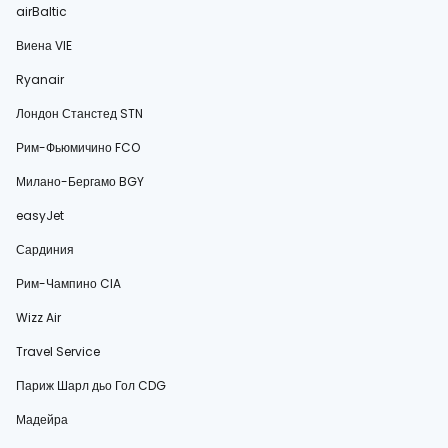
airBaltic
Виена VIE
Ryanair
Лондон Станстед STN
Рим-Фьюмичино FCO
Милано-Бергамо BGY
easyJet
Сардиния
Рим-Чампино CIA
Wizz Air
Travel Service
Париж Шарл дьо Гол CDG
Мадейра