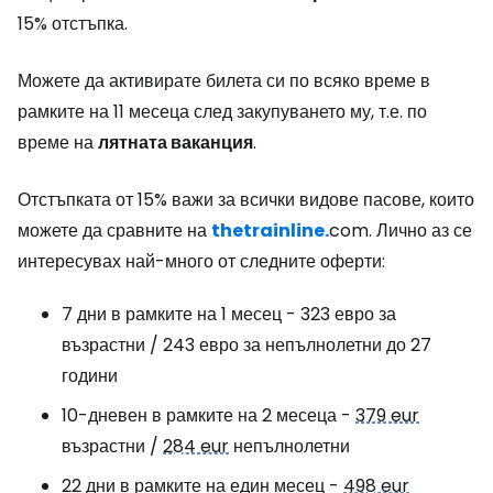
15% отстъпка.
Можете да активирате билета си по всяко време в
рамките на 11 месеца след закупуването му, т.е. по
време на
лятната ваканция
.
Отстъпката от 15% важи за всички видове пасове, които
можете да сравните на
thetrainline.
com. Лично аз се
интересувах най-много от следните оферти:
7 дни в рамките на 1 месец - 323 евро за
възрастни / 243 евро за непълнолетни до 27
години
10-дневен в рамките на 2 месеца -
379 eur
възрастни /
284 eur
непълнолетни
22 дни в рамките на един месец -
498 eur