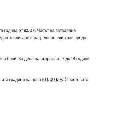
stee
а година от 9:00 ч. Часът на затваряне
одължете с Google
следното влизане е разрешено един час преди
дължете с Facebook
и в брой. За деца на възраст от 7 до 18 години
дължете с имейл
йните градини на цена
10 000 krw
(спестявате