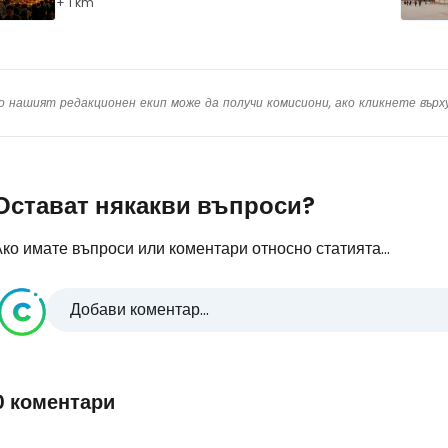
+ 1 km
о нашият редакционен екип може да получи комисиони, ако кликнете вър
Остават някакви въпроси?
ко имате въпроси или коментари относно статията...
Добави коментар...
0 коментари