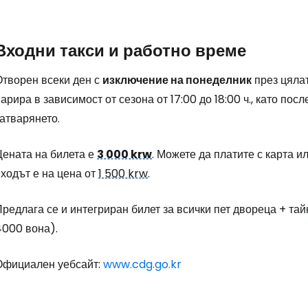
Влезте в Ce
... световната общност на туристите
Входни такси и работно време
Отворен всеки ден с
изключение на понеделник
през цялат
Пр
арира в зависимост от сезона от 17:00 до 18:00 ч., като по
атварянето.
Про
Цената на билета е
3 000 krw
. Можете да платите с карта ил
ходът е на цена от
1 500 krw
.
Про
редлага се и интегриран билет за всички пет двореца + та
4000 вона).
Официален уебсайт:
www.cdg.go.kr