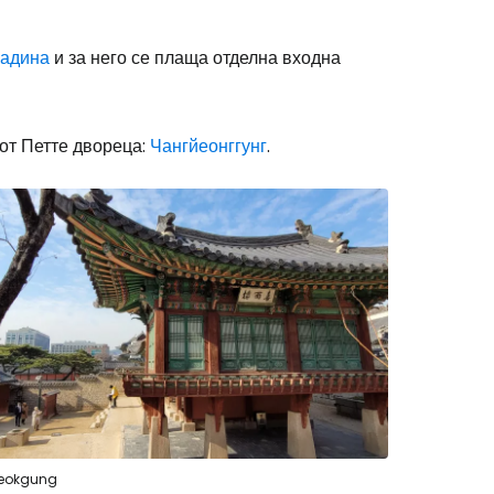
радина
и за него се плаща отделна входна
 от Петте двореца:
Чангйеонггунг
.
eokgung