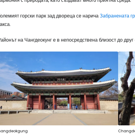
армония с природата, като създават много приятна среда.
Големият горски парк зад двореца се нарича
Забранената г
акса.
айонът на Чангдеокунг е в непосредствена близост до друг
hangdeokgung
Changd