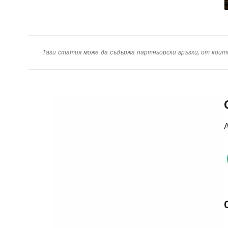
Тази статия може да съдържа партньорски връзки, от коит
А