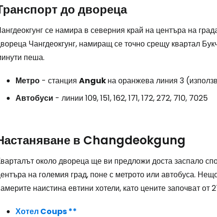
Транспорт до двореца
ангдеокгунг се намира в северния край на центъра на град
вореца Чангдеокгунг, намиращ се точно срещу квартал Букчо
минути пеша.
Метро
- станция
Anguk
на оранжева линия 3 (използв
Автобуси
- линии 109, 151, 162, 171, 172, 272, 710, 7025
Настаняване в Changdeokgung
Кварталът около двореца ще ви предложи доста заспало сп
ентъра на големия град, поне с метрото или автобуса. Нещ
америте наистина евтини хотели, като цените започват от 2
Хотел Coups **