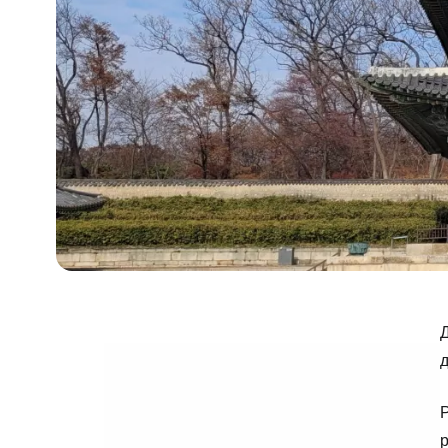
Д
Р
р