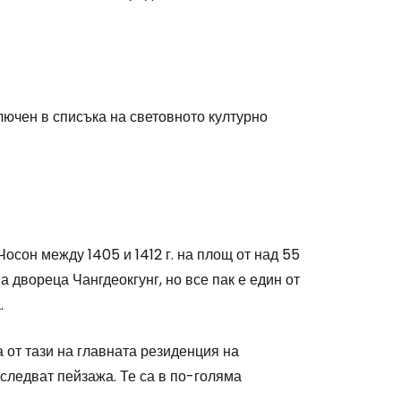
ключен в списъка на световното културно
осон между 1405 и 1412 г. на площ от над 55
а двореца Чангдеокгунг, но все пак е един от
.
 от тази на главната резиденция на
следват пейзажа. Те са в по-голяма