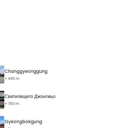
Changgyeonggung
+ 440 m
Светилището Джонгмьо
+ 760 m
Gyeongbokgung