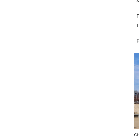
х
т
Р
C