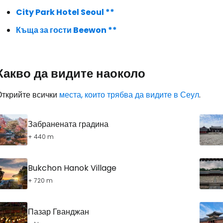
City Park Hotel Seoul **
Къща за гости Beewon **
Какво да видите наоколо
Открийте всички
места, които трябва да видите в Сеул
.
Забранената градина
+ 440 m
Bukchon Hanok Village
+ 720 m
Пазар Гванджан