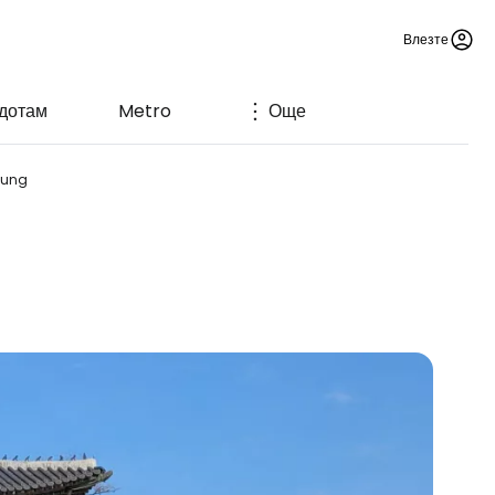
Влезте
 дотам
Metro
Още
gung