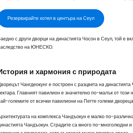
Резервирайте хотел в центъра на Сеул
аедно с други дворци на династията Чосон в Сеул, той е в
наследство на ЮНЕСКО.
История и хармония с природата
ворецът Чангдеокунг е построен с разцвета на династията Ч
ектара. Главният павилион е значително по-малък от този н
най-големите от всички павилиони на Петте големи двореца
Архитектурата на комплекса Чандъокун е малко по-различна
династията Чандъокун. Сградите са много по-многолюдни и 