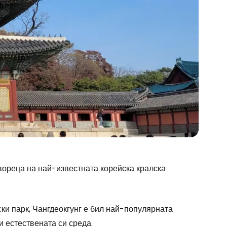
вореца на най-известната корейска кралска
ски парк, Чангдеокгунг е бил най-популярната
 естествената си среда.