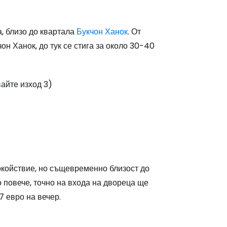
а, близо до квартала
Букчон Ханок
. От
н Ханок, до тук се стига за около 30-40
айте изход 3)
окойствие, но същевременно близост до
о повече, точно на входа на двореца ще
7 евро на вечер.