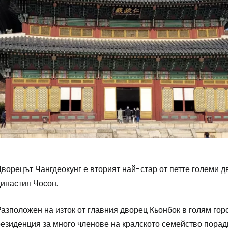
ворецът Чангдеокунг е вторият най-стар от петте големи д
династия Чосон.
азположен на изток от главния дворец Кьонбок в голям гор
езиденция за много членове на кралското семейство поради