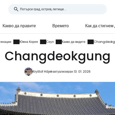
Какво да правите
Времето
Как да стигнем
тинации
Южна Корея
Сеул
Какво да видите
Changdeok
Changdeokgung
Kryštof Hájek
актуализиран 13. 01. 2026