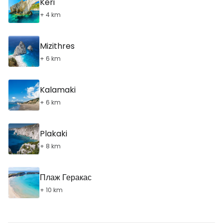
Keri
+ 4 km
Mizithres
+ 6 km
Kalamaki
+ 6 km
Plakaki
+ 8 km
Плаж Геракас
+ 10 km