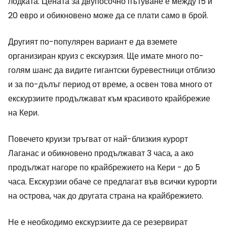
лодката. Цената за двупосочно пътуване е между 15 и
20 евро и обикновено може да се плати само в брой.
Другият по-популярен вариант е да вземете
организиран круиз с екскурзия. Ще имате много по-
голям шанс да видите гигантски буревестници отблизо
и за по-дълъг период от време, а освен това много от
екскурзиите продължават към красивото крайбрежие
на Кери.
Повечето круизи тръгват от най-близкия курорт
Лаганас и обикновено продължават 3 часа, а ако
продължат нагоре по крайбрежието на Кери - до 5
часа. Екскурзии обаче се предлагат във всички курорти
на острова, чак до другата страна на крайбрежието.
Не е необходимо екскурзиите да се резервират