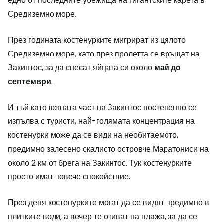
едно от последните убежища на гигантските карета в
Средиземно море.
През годината костенурките мигрират из цялото
Средиземно море, като през пролетта се връщат на
Закинтос, за да снесат яйцата си около
май до
септември
.
И тъй като южната част на Закинтос постепенно се
изпълва с туристи, най-голямата концентрация на
костенурки може да се види на необитаемото,
предимно залесено скалисто островче Маратониси на
около 2 км от брега на Закинтос. Тук костенурките
просто имат повече спокойствие.
През деня костенурките могат да се видят предимно в
плитките води, а вечер те отиват на плажа, за да се