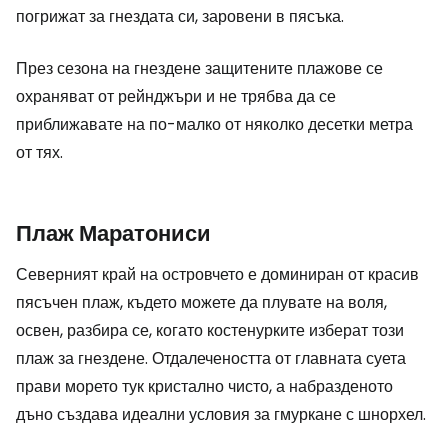
погрижат за гнездата си, заровени в пясъка.
През сезона на гнездене защитените плажове се
охраняват от рейнджъри и не трябва да се
приближавате на по-малко от няколко десетки метра
от тях.
Плаж Маратониси
Северният край на островчето е доминиран от красив
пясъчен плаж, където можете да плувате на воля,
освен, разбира се, когато костенурките изберат този
плаж за гнездене. Отдалечеността от главната суета
прави морето тук кристално чисто, а набразденото
дъно създава идеални условия за гмуркане с шнорхел.