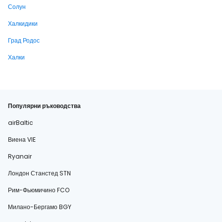
Солун
Халкидики
Град Родос
Халки
Популярни ръководства
airBaltic
Виена VIE
Ryanair
Лондон Станстед STN
Рим-Фьюмичино FCO
Милано-Бергамо BGY