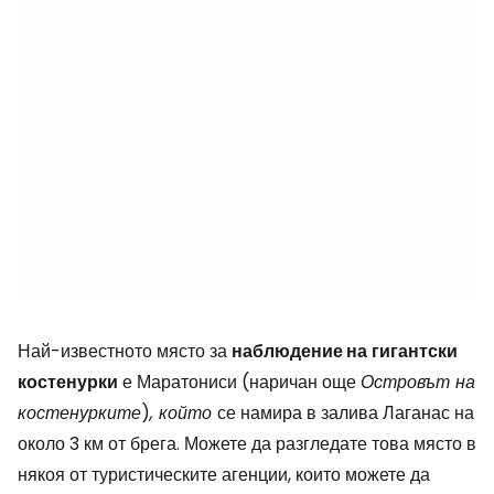
Най-известното място за
наблюдение на
гигантски
костенурки
е Маратониси (наричан още
Островът на
костенурките
)
, който
се намира в залива Лаганас на
около 3 км от брега. Можете да разгледате това място в
някоя от туристическите агенции, които можете да