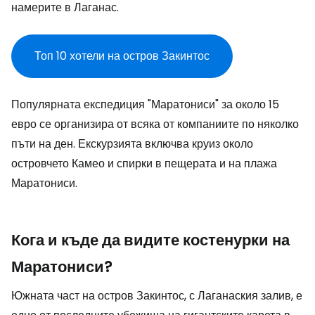
намерите в Лаганас.
Топ 10 хотели на остров Закинтос
Популярната експедиция "Маратониси" за около 15
евро се организира от всяка от компаниите по няколко
пъти на ден. Екскурзията включва круиз около
островчето Камео и спирки в пещерата и на плажа
Маратониси.
Кога и къде да видите костенурки на
Маратониси?
Южната част на остров Закинтос, с Лаганаския залив, е